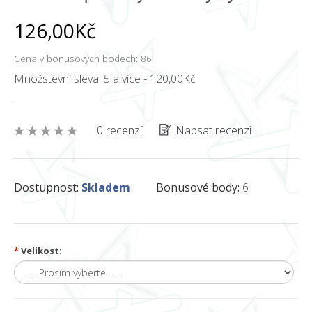
126,00Kč
Cena v bonusových bodech: 86
Množstevní sleva: 5 a více - 120,00Kč
0 recenzí
Napsat recenzi
Dostupnost:
Skladem
Bonusové body:
6
*
Velikost: