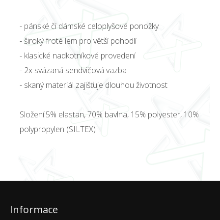
- pánské či dámské celoplyšové ponožky
- široký froté lem pro větší pohodlí
- klasické nadkotníkové provedení
- 2x svázaná sendvičová vazba
- skaný materiál zajišťuje dlouhou životnost
Složení:5% elastan, 70% bavlna, 15% polyester, 10%
polypropylen (SILTEX)
Informace