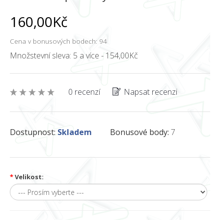
160,00Kč
Cena v bonusových bodech: 94
Množstevní sleva: 5 a více - 154,00Kč
0 recenzí
Napsat recenzi
Dostupnost:
Skladem
Bonusové body:
7
*
Velikost: