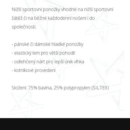
Nižší sportovní ponožky vhodné na nižší sportovní
žátěž či na běžné každodenní nošení i do
společnosti.
- pánské či dámské hladké ponožky
- elastický lem pro větší pohodlí
- odlehčený nárt pro lepší únik vlhka
- kotníkové provedení
Složení: 75% bavlna, 25% polypropylen (SILTEX)