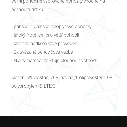
Velmi pohodlné vzorované ponožky vhodné na
běžnou turistiku.
- pánské či dámské celoplyšové ponožky
- široký froté lem pro větší pohodlí
- klasické nadkotníkové provedení
- 2x svázaná sendvičová vazba
- skaný materiál zajišťuje dlouhou životnost
Složení:5% elastan, 70% bavlna,,15%polyester, 10%
polypropylen (SILTEX)