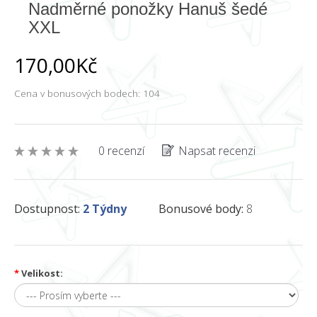
Nadměrné ponožky Hanuš šedé
XXL
170,00Kč
Cena v bonusových bodech: 104
0 recenzí
Napsat recenzi
Dostupnost:
2 Týdny
Bonusové body:
8
*
Velikost: