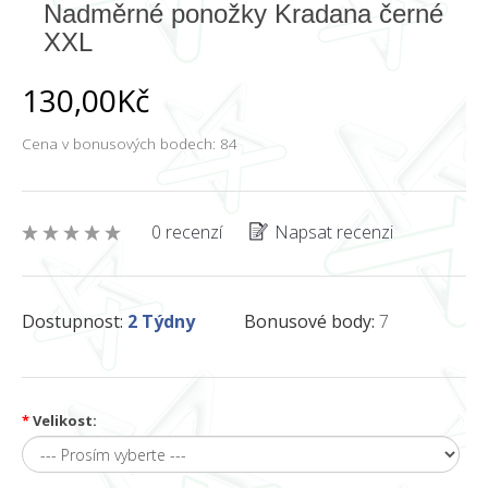
Nadměrné ponožky Kradana černé
XXL
130,00Kč
Cena v bonusových bodech: 84
0 recenzí
Napsat recenzi
Dostupnost:
2 Týdny
Bonusové body:
7
*
Velikost: