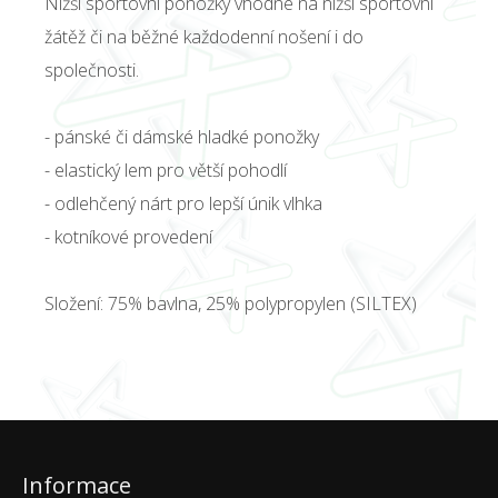
Nižší sportovní ponožky vhodné na nižší sportovní
žátěž či na běžné každodenní nošení i do
společnosti.
- pánské či dámské hladké ponožky
- elastický lem pro větší pohodlí
- odlehčený nárt pro lepší únik vlhka
- kotníkové provedení
Složení: 75% bavlna, 25% polypropylen (SILTEX)
Informace