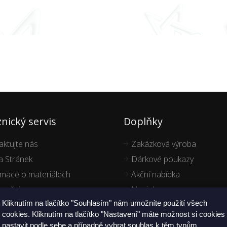
nický servis
Doplňky
aktujte nás
Zakázková výroba
 Stránek
Dárkové poukazy
rmace o materiálech
Akční nabídka
ručujeme
Novinky
Kliknutím na tlačítko "Souhlasím" nám umožníte použití všech
cookies. Kliknutím na tlačítko "Nastavení" máte možnost si cookies
nastavit podle sebe a případně vybrat souhlas k těm typům