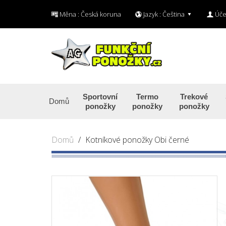
Měna :
Česká koruna
Jazyk :
Čeština
Úče
Sportovní
Termo
Trekové
Domů
ponožky
ponožky
ponožky
Domů
Kotníkové ponožky Obi černé