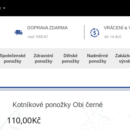
t
DOPRAVA ZDARMA
VRÁCENÍ &
nad 1000 Kč
do 14 dnů
Společenské
Zdravotní
Dětské
Nadměrné
Zakázk
ponožky
ponožky
ponožky
ponožky
výro
Kotníkové ponožky Obi černé
110,00Kč