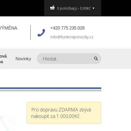
0 položka(y) - 0,00Kč
 VÝMĚNA
+420 775 235 028
info@funkcniponozky.cz
ová
Novinky
ba
Pro dopravu ZDARMA zbývá
nakoupit za 1 000,00Kč.