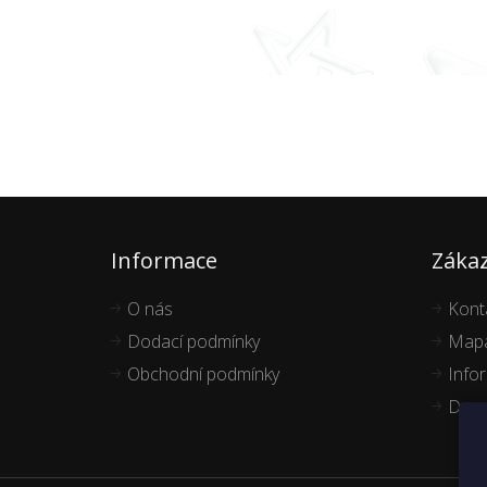
Informace
Zákaz
O nás
Kont
Dodací podmínky
Mapa
Obchodní podmínky
Info
Dopo