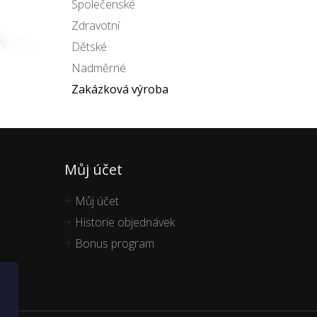
Společenské
Zdravotní
Dětské
Nadměrné
Zakázková výroba
Můj účet
Můj účet
Historie objednávek
Bonus program