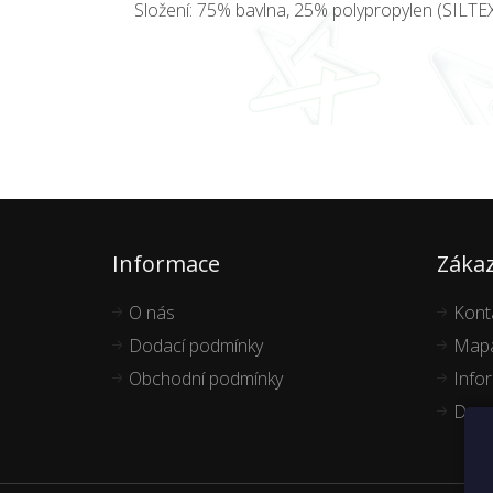
Složení: 75% bavlna, 25% polypropylen (SILTE
Informace
Zákaz
O nás
Kont
Dodací podmínky
Mapa
Obchodní podmínky
Info
Dopo