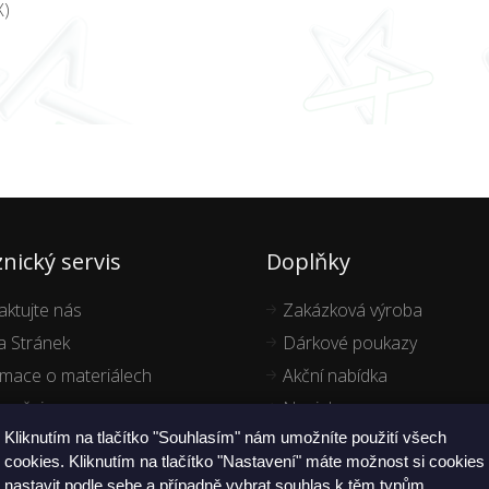
X)
nický servis
Doplňky
aktujte nás
Zakázková výroba
 Stránek
Dárkové poukazy
rmace o materiálech
Akční nabídka
ručujeme
Novinky
Kliknutím na tlačítko "Souhlasím" nám umožníte použití všech
cookies. Kliknutím na tlačítko "Nastavení" máte možnost si cookies
nastavit podle sebe a případně vybrat souhlas k těm typům