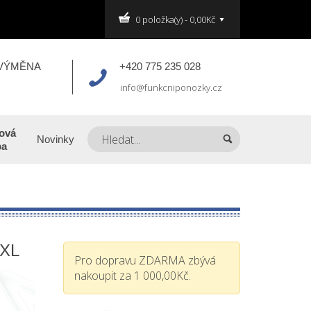
0 položka(y) - 0,00Kč
 VÝMĚNA
+420 775 235 028
info@funkcniponozky.cz
ová
Novinky
ba
XXL
Pro dopravu ZDARMA zbývá
nakoupit za 1 000,00Kč.