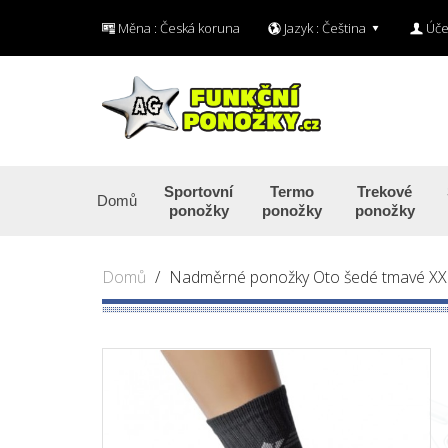
Měna :
Česká koruna
Jazyk :
Čeština
Úče
Sportovní
Termo
Trekové
Domů
ponožky
ponožky
ponožky
Domů
Nadměrné ponožky Oto šedé tmavé XX