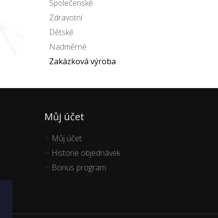
Společenské
Zdravotní
Dětské
Nadměrné
Zakázková výroba
Můj účet
Můj účet
Historie objednávek
Bonus program