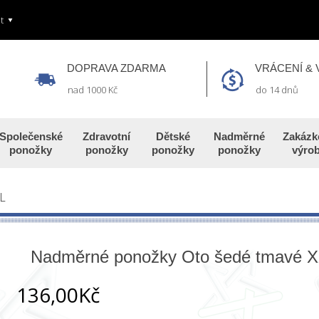
t
DOPRAVA ZDARMA
VRÁCENÍ &
nad 1000 Kč
do 14 dnů
Společenské
Zdravotní
Dětské
Nadměrné
Zakázk
ponožky
ponožky
ponožky
ponožky
výro
L
Nadměrné ponožky Oto šedé tmavé 
136,00Kč