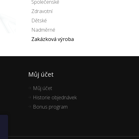
Společenské
Zdravotní
Dětské
Nadměrné
Zakázková výroba
Můj účet
Můj účet
Historie objednávek
Bonus program