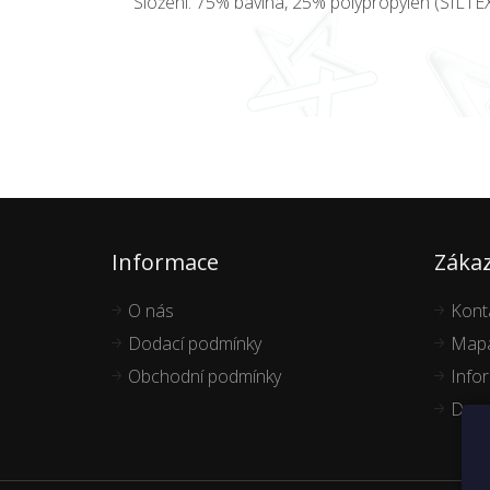
Složení: 75% bavlna, 25% polypropylen (SILTE
Informace
Zákaz
O nás
Kont
Dodací podmínky
Mapa
Obchodní podmínky
Info
Dopo