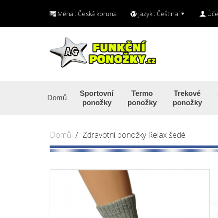
Měna :
Česká koruna
Jazyk :
Čeština
Úče
Sportovní
Termo
Trekové
Domů
ponožky
ponožky
ponožky
Domů
Zdravotní ponožky Relax šedé