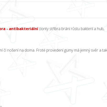
bra - antibakteriální
(ionty stříbra brání růstu bakterií a hub,
í či nošení na doma. Froté provedení gumy má jemný svěr a ta