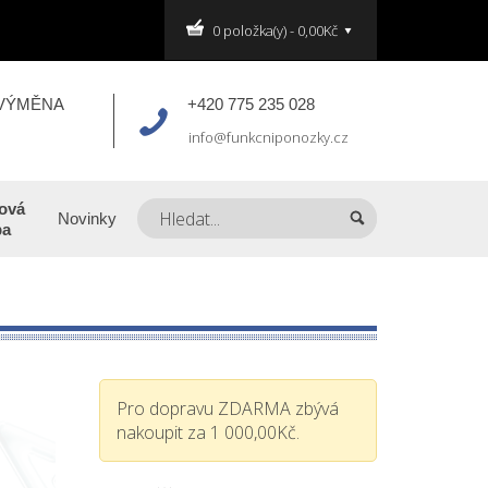
0 položka(y) - 0,00Kč
 VÝMĚNA
+420 775 235 028
info@funkcniponozky.cz
ová
Novinky
ba
Pro dopravu ZDARMA zbývá
nakoupit za 1 000,00Kč.