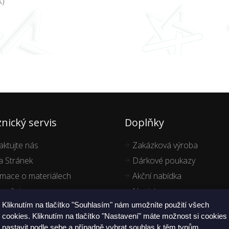
X)
nický servis
Doplňky
aktujte nás
Zakázková výroba
 Stránek
Dárkové poukazy
rmace o materiálech
Akční nabídka
ručujeme
Novinky
Kliknutím na tlačítko "Souhlasím" nám umožníte použití všech
cookies. Kliknutím na tlačítko "Nastavení" máte možnost si cookies
nastavit podle sebe a případně vybrat souhlas k těm typům