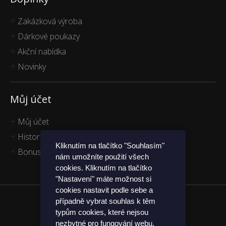
Zakázková výroba
Dárkové poukazy
Akční nabídka
Novinky
Můj účet
Můj účet
Historie objednávek
Kliknutím na tlačítko "Souhlasím"
Bonus program
nám umožníte použití všech
cookies. Kliknutím na tlačítko
"Nastavení" máte možnost si
cookies nastavit podle sebe a
případně vybrat souhlas k těm
Funkčníponožky.cz
typům cookies, které nejsou
nezbytné pro fungování webu.