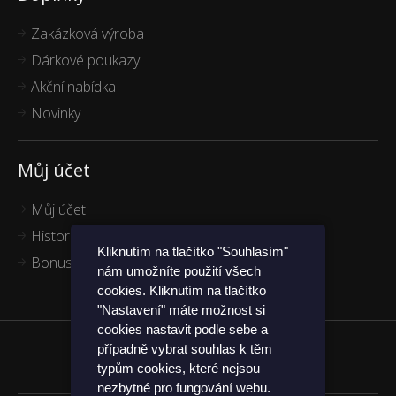
Zakázková výroba
Dárkové poukazy
Akční nabídka
Novinky
Můj účet
Můj účet
Historie objednávek
Kliknutím na tlačítko "Souhlasím"
Bonus program
nám umožníte použití všech
cookies. Kliknutím na tlačítko
"Nastavení" máte možnost si
cookies nastavit podle sebe a
případně vybrat souhlas k těm
Funkčníponožky.cz
typům cookies, které nejsou
nezbytné pro fungování webu.