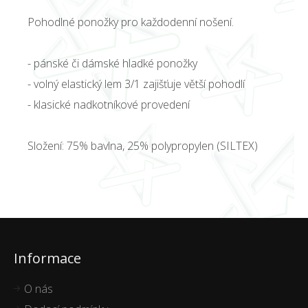
Pohodlné ponožky pro každodenní nošení.
- pánské či dámské hladké ponožky
- volný elastický lem 3/1 zajišťuje větší pohodlí
- klasické nadkotníkové provedení
Složení: 75% bavlna, 25% polypropylen (SILTEX)
Informace
O nás